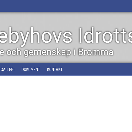
byhovs Idrott
dje och gemenskap i Bromma
DGALLERI
DOKUMENT
KONTAKT