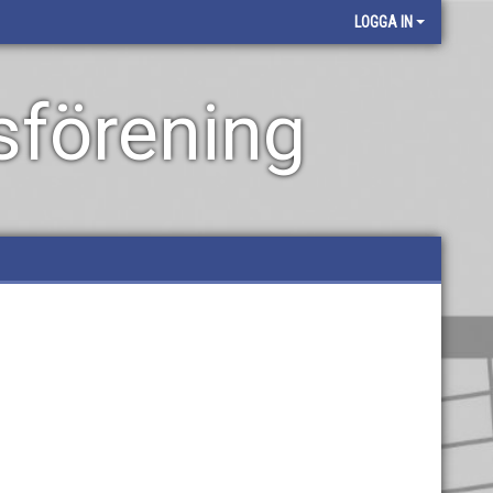
LOGGA IN
sförening