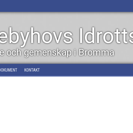
byhovs Idrott
dje och gemenskap i Bromma
DOKUMENT
KONTAKT