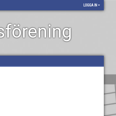
LOGGA IN
sförening