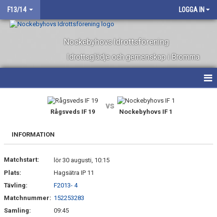
F13/14
LOGGA IN
Nockebyhovs Idrottsförening
Idrottsglädje och gemenskap i Bromma
HEM
vs
Rågsveds IF 19
Nockebyhovs IF 1
NYHETER
INFORMATION
KALENDER
Matchstart:
MATCHER
lör 30 augusti, 10:15
Plats:
Hagsätra IP 11
TRUPPEN
Tävling:
F2013- 4
Matchnummer:
152253283
BILDGALLERI
Samling:
09:45