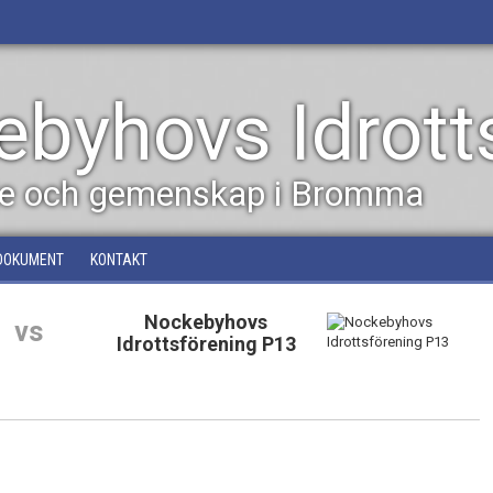
byhovs Idrott
dje och gemenskap i Bromma
DOKUMENT
KONTAKT
Nockebyhovs
vs
Idrottsförening P13