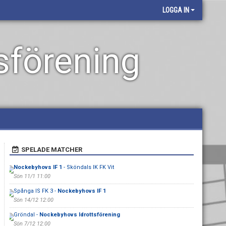
LOGGA IN
sförening
SPELADE MATCHER
Nockebyhovs IF 1
- Sköndals IK FK Vit
Sön 11/1 11:00
Spånga IS FK 3 -
Nockebyhovs IF 1
Sön 14/12 12:00
Gröndal -
Nockebyhovs Idrottsförening
Sön 7/12 12:00