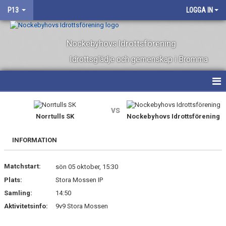
P13
LOGGA IN
Nockebyhovs Idrottsförening
Idrottsglädje och gemenskap i Bromma
HEM
vs
Norrtulls SK
Nockebyhovs Idrottsförening
NYHETER
INFORMATION
KALENDER
Matchstart:
MATCHER
sön 05 oktober, 15:30
Plats:
Stora Mossen IP
BILDGALLERI
Samling:
14:50
Aktivitetsinfo:
9v9 Stora Mossen
DOKUMENT