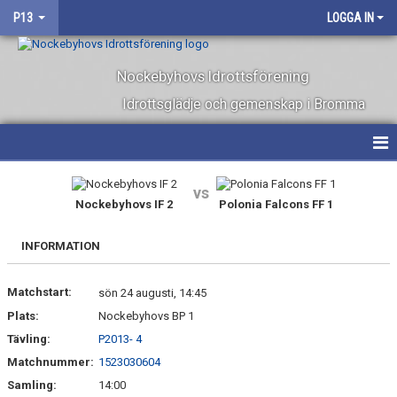
P13
LOGGA IN
Nockebyhovs Idrottsförening
Idrottsglädje och gemenskap i Bromma
HEM
vs
Nockebyhovs IF 2
Polonia Falcons FF 1
NYHETER
INFORMATION
KALENDER
Matchstart:
MATCHER
sön 24 augusti, 14:45
Plats:
Nockebyhovs BP 1
BILDGALLERI
Tävling:
P2013- 4
Matchnummer:
1523030604
DOKUMENT
Samling:
14:00